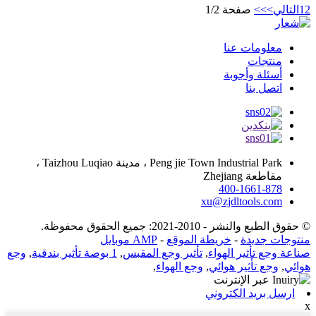
2
1
التالي>
>>
صفحة 1/2
معلومات عنا
منتجات
أسئلة وأجوبة
اتصل بنا
Peng jie Town Industrial Park ، مدينة Taizhou Luqiao ،
مقاطعة Zhejiang
400-1661-878
xu@zjdltools.com
© حقوق الطبع والنشر - 2010-2021: جميع الحقوق محفوظة.
منتوجات جديدة
-
خريطة الموقع
-
AMP موبايل
صناعة وجع تأثير الهواء
,
تأثير وجع المقبس
,
1 بوصة تأثير بندقية
,
وجع
هوائي
,
وجع تأثير هوائي
,
وجع الهواء
,
ارسل بريد الكتروني
x