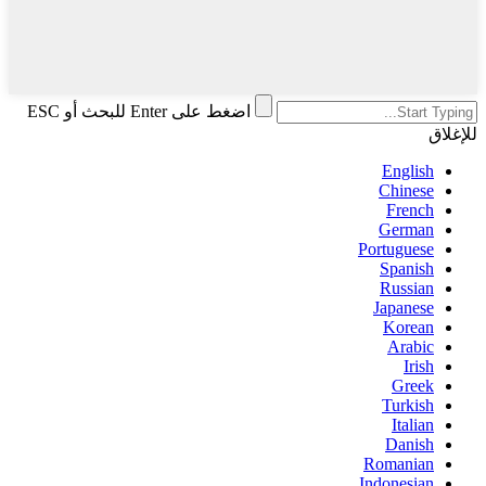
اضغط على Enter للبحث أو ESC
للإغلاق
English
Chinese
French
German
Portuguese
Spanish
Russian
Japanese
Korean
Arabic
Irish
Greek
Turkish
Italian
Danish
Romanian
Indonesian