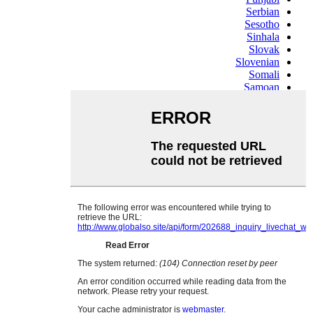
Serbian
Sesotho
Sinhala
Slovak
Slovenian
Somali
Samoan
Scots Gaelic
Shona
Sindhi
Sundanese
Swahili
Tajik
Tamil
Telugu
Thai
Ukrainian
Urdu
Uzbek
Vietnamese
Welsh
Xhosa
Yiddish
Yoruba