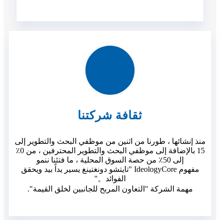
ثقافة شركتنا
منذ إنشائها ، طورنا من اثنين من موظفي البحث والتطوير إلى
15 بالإضافة إلى موظفي البحث والتطوير المحترفين ، من 0٪
إلى 50٪ من حصة السوق المحلية ، ما فتئنا ننمو
مفهوم IdeologyCore "تايتشو دونغتينغ يسير يداً بيد ويحقق
الفوائد。"
مهمة الشركة "التعاون المربح للجانبين لخلق القيمة".