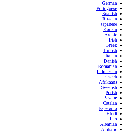
German
Portuguese
Spanish
Russian
Japanese
Korean
Arabic
Irish
Greek
Turkish
Italian
Danish
Romanian
Indonesian
Czech
Afrikaans
Swedish
Polish
Basque
Catalan
Esperanto
Hindi
Lao
Albanian
Amharic